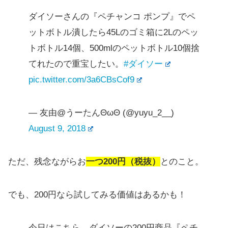
ダイソーさんの『ペチャンコ ポンプ』でペ
ットボトル潰したら45Lのゴミ箱に2Lのペッ
トボトル14個、500mlのペットボトル10個捨
てれたので重宝したい。
#ダイソー
pic.twitter.com/3a6CBsCof9
— 友由@うーたんΘωΘ (@yuyu_2__)
August 9, 2018
ただ、残念ながらお
一つ200円（税抜）
とのこと。
でも、200円なら試してみる価値はあるかも！
今日はこちら。ダイソーの200円商品『ペチ