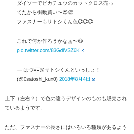
ダイソーでピカチュウのカットクロス売っ
てたから衝動買い〜😍👏
ファスナーもサトシくん色💞💞💞
これで何か作ろうかなぁ〜😆
pic.twitter.com/83GdiVSZ6K
— はづ=͟͟͞͞◒@サトシくんといっしょ！
(@0satoshi_kun0)
2018年8月4日
上下（左右？）で色の違うデザインのものも販売され
ているようです。
ただ、ファスナーの長さにはいろいろ種類があるよう