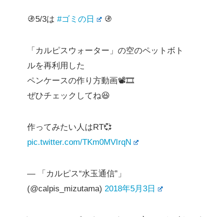
🚯5/3は
#ゴミの日
🚯
「カルピスウォーター」の空のペットボト
ルを再利用した
ペンケースの作り方動画📽️🎞️
ぜひチェックしてね😆
作ってみたい人はRT💞
pic.twitter.com/TKm0MVIrqN
— 「カルピス“水玉通信”」
(@calpis_mizutama)
2018年5月3日