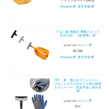
アイリスオーヤマ(IRIS)
Amazon
楽天市場
アルミ製 伸縮式 車載スコップ
ECS-215 ［除雪用］
posted with
カエレバ
BCOM
Amazon
楽天市場
TFY 車 雪かきスクレーパー
フロントガラスやサイド窓の除雪
スクレーパー 防水手袋１双付き
posted with
カエレバ
TFY