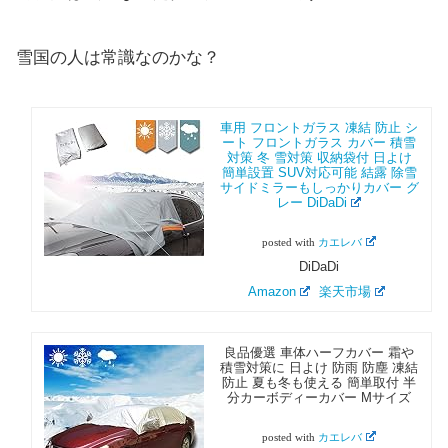
雪国の人は常識なのかな？
車用 フロントガラス 凍結 防止 シ
ート フロントガラス カバー 積雪
対策 冬 雪対策 収納袋付 日よけ
簡単設置 SUV対応可能 結露 除雪
サイドミラーもしっかりカバー グ
レー DiDaDi
posted with
カエレバ
DiDaDi
Amazon
楽天市場
良品優選 車体ハーフカバー 霜や
積雪対策に 日よけ 防雨 防塵 凍結
防止 夏も冬も使える 簡単取付 半
分カーボディーカバー Mサイズ
posted with
カエレバ