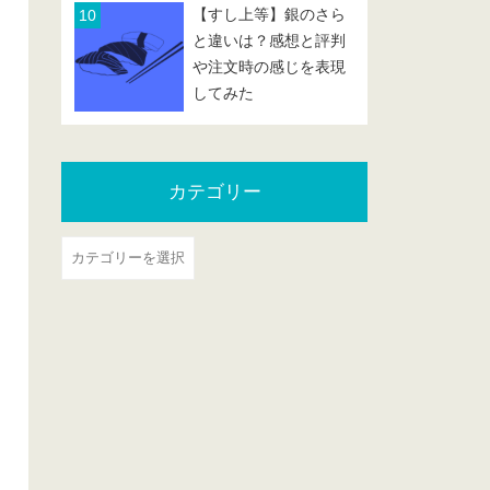
【すし上等】銀のさら
と違いは？感想と評判
や注文時の感じを表現
してみた
カテゴリー
カ
テ
ゴ
リ
ー