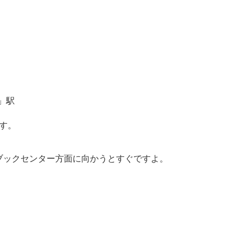
」駅
す。
ブックセンター方面に向かうとすぐですよ。